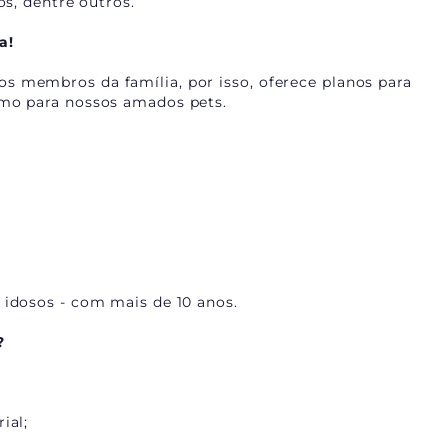
s, dentre outros.
a!
s membros da família, por isso, oferece planos para
smo para nossos amados pets.
idosos - com mais de 10 anos.
?
ial;