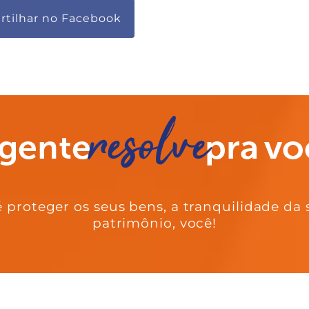
tilhar no Facebook
 proteger os seus bens, a tranquilidade da 
patrimônio, você!