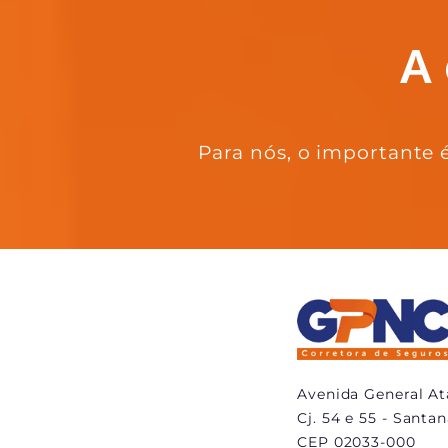
Para nós, o importante é
Avenida General Ata
Cj. 54 e 55 - Santa
CEP 02033-000