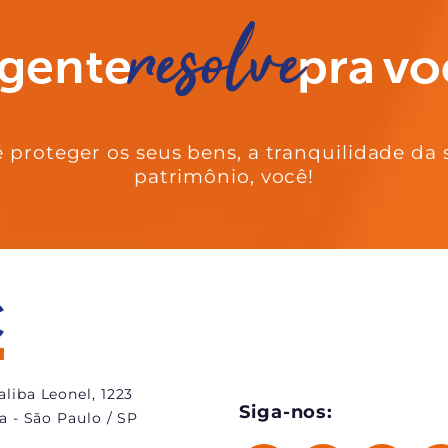
 proteger os seus bens, a tranquilidade da 
patrimônio, você!
liba Leonel, 1223
Siga-nos:
na - São Paulo / SP