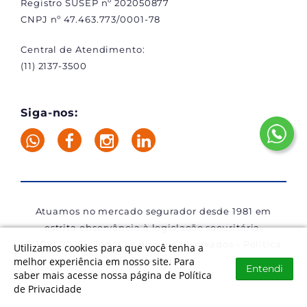
Registro SUSEP nº 202050877
CNPJ nº 47.463.773/0001-78
Central de Atendimento:
(11) 2137-3500
Siga-nos:
Atuamos no mercado segurador desde 1981 em
estrita observância à legislação securitária.
© 1981-2026 -
Todos os direitos reservados
-
Política
Utilizamos cookies para que você tenha a
de Privacidade
melhor experiência em nosso site. Para
Entendi
saber mais acesse nossa página de Política
de Privacidade