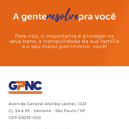
Para nós, o importante é proteger os
seus bens, a tranquilidade da sua família
e o seu maior patrimônio, você!
Avenida General Ataliba Leonel, 1223
Cj. 54 e 55 - Santana - São Paulo / SP
CEP 02033-000